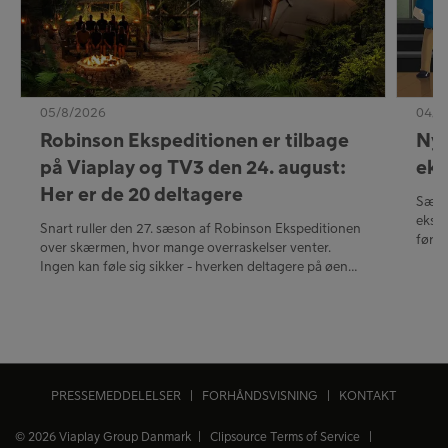
05/8/2026
04/8
Robinson Ekspeditionen er tilbage
Nye
på Viaplay og TV3 den 24. august:
eks
Her er de 20 deltagere
Sæso
ekskl
Snart ruller den 27. sæson af Robinson Ekspeditionen
først
over skærmen, hvor mange overraskelser venter.
Ingen kan føle sig sikker - hverken deltagere på øen
eller seerne bag skærmen.
PRESSEMEDDELELSER
|
FORHÅNDSVISNING
|
KONTAKT
© 2026 Viaplay Group Danmark |
Clipsource Terms of Service
|