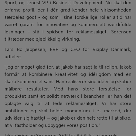
Sport, og senest VP i Business Development. Nu skal den
erfarne profil, der i dén grad kender hele virksomheden
særdeles godt - og som i sine forskellige roller altid har
været garant for innovative og kommercielt værdifulde
løsninger - stå i spidsen for reklamesalget. Sørensen
tiltræder med øjeblikkelig virkning.
Lars Bo Jeppesen, EVP og CEO for Viaplay Danmark,
udtaler:
"Jeg er meget glad for, at Jakob har sagt ja til rollen. Jakob
formår at kombinere kreativitet og idérigdom med en
skarp kommerciel sans. Han realiserer sine idéer og skaber
målbare resultater. Med hans store forståelse for
produktet samt et solidt netværk i branchen, er han det
oplagte valg til at lede reklamesalget. Vi har store
ambitioner og skal holde momentum i et marked, der
udvikler sig hastigt – og Jakob er den helt rette til at sikre,
at vi fastholder og udbygger vores position."
Jakob Frimann Sørensen, SVP for Ad Sales, siger selv: