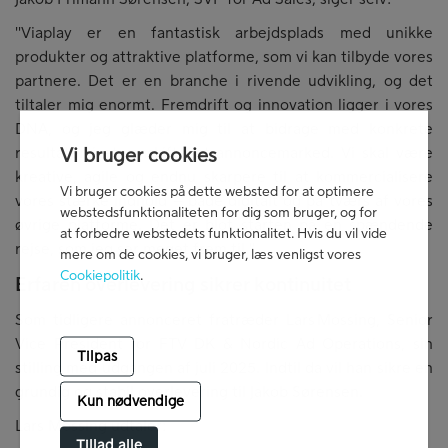
"Viaplay er en fantastisk arbejdsplads med unikke
produkter og attraktive platforme, som vi kan tilbyde vores
partnere. Det er en branche i rivende udvikling, og det
tiltaler mig enormt. Fremdrift og innovation ligger i vores
DNA, og jeg glæder mig til at bidrage med konkrete
Vi bruger cookies
resultater i et omskifteligt annoncemarked. Vi skal være
kreative, agile og endnu skarpere til at kommercialisere
Vi bruger cookies på dette websted for at optimere
vores stærke indhold – både digitalt og på tværs af vores
webstedsfunktionaliteten for dig som bruger, og for
øvrige platforme. Det er blot starten på en spændende
at forbedre webstedets funktionalitet. Hvis du vil vide
rejse, som jeg ser meget frem til."
mere om de cookies, vi bruger, læs venligst vores
Cookiepolitik
.
Erfaren overlevering sikrer kontinuitet
Som tidligere annonceret fratræder Lars Mossing, Senior
Vice President for FTV DK & Nordic Ad Operations, sin
Tilpas
stilling med udgangen af juli 2025. Indtil da vil han sikre en
grundig og stabil overlevering til Jakob Sørensen.
Kun nødvendige
Lars Mossing udtaler:
Tillad alle