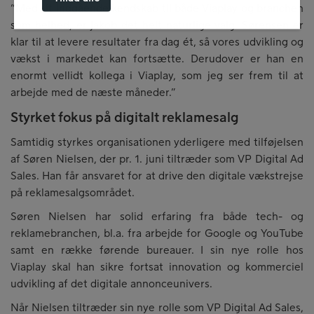
“Med sit indgående kendskab til både Viaplay og branchen
som helhed, er Jakob det helt naturlige valg. Sørensen er
klar til at levere resultater fra dag ét, så vores udvikling og
vækst i markedet kan fortsætte. Derudover er han en
enormt vellidt kollega i Viaplay, som jeg ser frem til at
arbejde med de næste måneder.”
Styrket fokus på digitalt reklamesalg
Samtidig styrkes organisationen yderligere med tilføjelsen
af Søren Nielsen, der pr. 1. juni tiltræder som VP Digital Ad
Sales. Han får ansvaret for at drive den digitale vækstrejse
på reklamesalgsområdet.
Søren Nielsen har solid erfaring fra både tech- og
reklamebranchen, bl.a. fra arbejde for Google og YouTube
samt en række førende bureauer. I sin nye rolle hos
Viaplay skal han sikre fortsat innovation og kommerciel
udvikling af det digitale annonceunivers.
Når Nielsen tiltræder sin nye rolle som VP Digital Ad Sales,